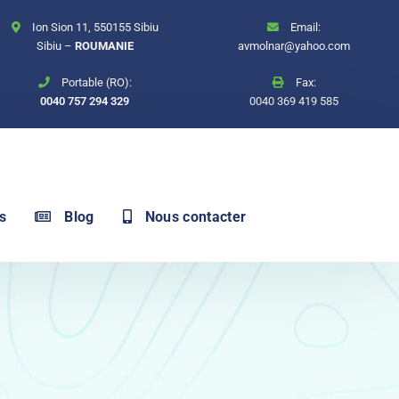
Ion Sion 11, 550155 Sibiu
Email:
Sibiu –
ROUMANIE
avmolnar@yahoo.com
Portable (RO):
Fax:
0040 757 294 329
0040 369 419 585
s
Blog
Nous contacter