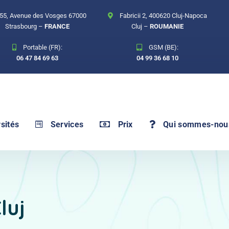
55, Avenue des Vosges 67000
Fabricii 2, 400620 Cluj-Napoca
Strasbourg –
FRANCE
Cluj –
ROUMANIE
Portable (FR):
GSM (BE):
06 47 84 69 63
04 99 36 68 10
sités
Services
Prix
Qui sommes-nou
luj