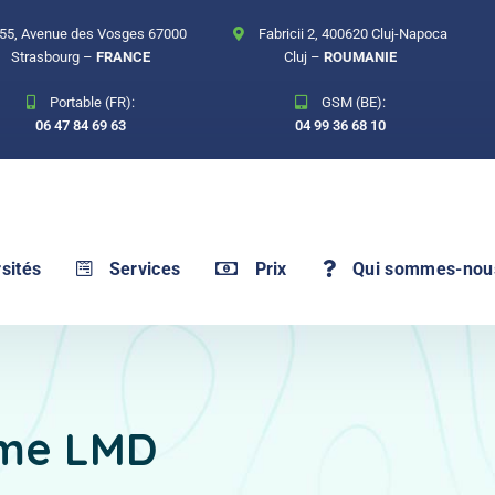
55, Avenue des Vosges 67000
Fabricii 2, 400620 Cluj-Napoca
Strasbourg –
FRANCE
Cluj –
ROUMANIE
Portable (FR):
GSM (BE):
06 47 84 69 63
04 99 36 68 10
sités
Services
Prix
Qui sommes-nou
ème LMD