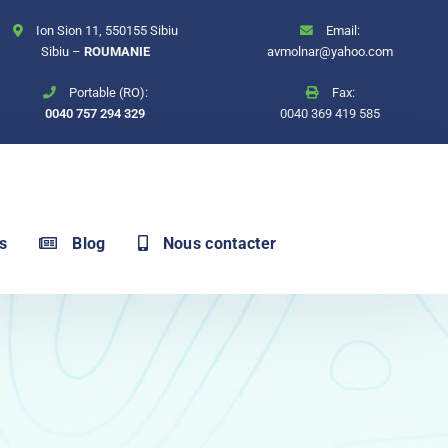
Ion Sion 11, 550155 Sibiu
Email:
Sibiu –
ROUMANIE
avmolnar@yahoo.com
Portable (RO):
Fax:
0040 757 294 329
0040 369 419 585
s
Blog
Nous contacter