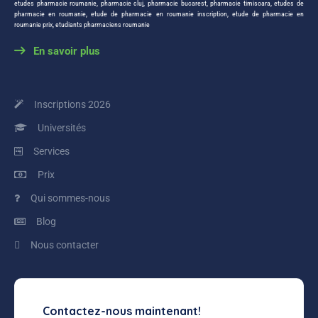
etudes pharmacie roumanie
,
pharmacie cluj
,
pharmacie bucarest
,
pharmacie timisoara
,
etudes de
pharmacie en roumanie
,
etude de pharmacie en roumanie inscription
,
etude de pharmacie en
roumanie prix
,
etudiants pharmaciens roumanie
En savoir plus
Inscriptions 2026
Universités
Services
Prix
Qui sommes-nous
Blog
Nous contacter
Contactez-nous maintenant!