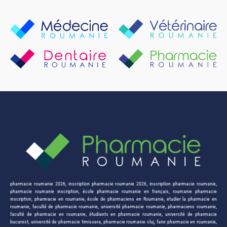
pharmacie roumanie 2026
,
inscription pharmacie roumanie 2026
,
inscription pharmacie roumanie
,
pharmacie roumanie inscription
,
école pharmacie roumanie en français
,
roumanie pharmacie
inscription
,
pharmacie en roumanie
,
école de pharmaciens en Roumanie
,
etudier la pharmacie en
roumanie
,
faculté de pharmacie roumanie
,
université pharmacie roumanie
,
pharmaciens roumanie
,
faculté de pharmacie en roumanie
,
étudiants en pharmacie roumanie
,
université de pharmacie
bucarest
,
université de pharmacie timisoara
,
pharmacie roumanie cluj
,
faire pharmacie en roumanie
,